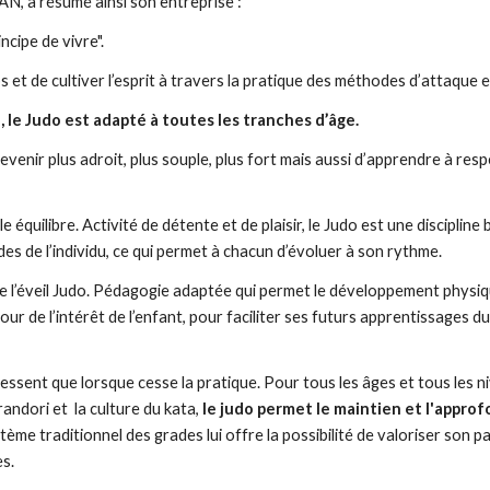
 a résumé ainsi son entreprise :
ncipe de vivre".
ps et de cultiver l’esprit à travers la pratique des méthodes d’attaque e
, le Judo est adapté à toutes les tranches d’âge.
venir plus adroit, plus souple, plus fort mais aussi d’apprendre à respe
équilibre. Activité de détente et de plaisir, le Judo est une discipline
es de l’individu, ce qui permet à chacun d’évoluer à son rythme.
ace l’éveil Judo. Pédagogie adaptée qui permet le développement physique
 de l’intérêt de l’enfant, pour faciliter ses futurs apprentissages du 
cessent que lorsque cesse la pratique. Pour tous les âges et tous les ni
ndori et  la culture du kata, 
le judo permet le maintien et l'appro
tème traditionnel des grades lui offre la possibilité de valoriser son p
es.