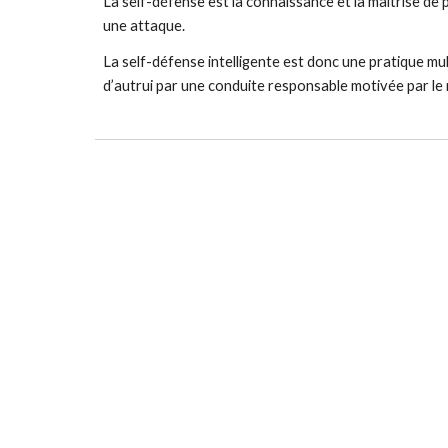
La self-défense est la connaissance et la maîtrise de 
une attaque.
La self-défense intelligente est donc une pratique mult
d’autrui par une conduite responsable motivée par le 