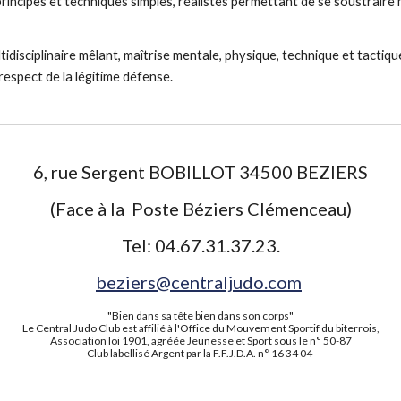
principes et techniques simples, réalistes permettant de se soustraire
idisciplinaire mêlant, maîtrise mentale, physique, technique et tactiqu
respect de la légitime défense.
6, rue Sergent BOBILLOT 34500 BEZIERS
(Face à la Poste Béziers Clémenceau)
Tel: 04.67.31.37.23.
beziers@centraljudo.com
"Bien dans sa tête bien dans son corps"
Le Central Judo Club est affilié à l'Office du Mouvement Sportif du biterrois,
Association loi 1901, agréée Jeunesse et Sport sous le n° 50-87
Club labellisé Argent par la F.F.J.D.A. n° 16 34 04