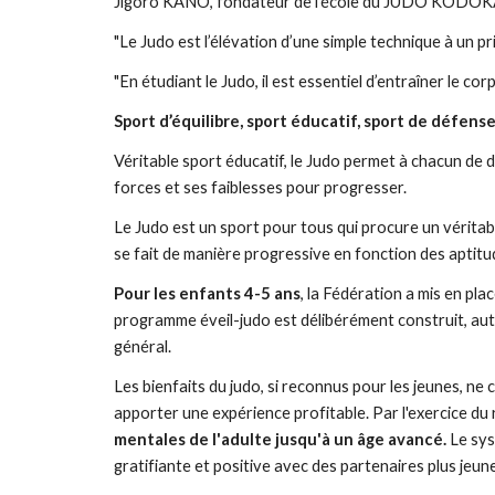
Jigoro KANO, fondateur de l’école du JUDO KODOKAN,
"Le Judo est l’élévation d’une simple technique à un pri
"En étudiant le Judo, il est essentiel d’entraîner le cor
Sport d’équilibre, sport éducatif, sport de défense
Véritable sport éducatif, le Judo permet à chacun de de
forces et ses faiblesses pour progresser. 
Le Judo est un sport pour tous qui procure un véritable 
se fait de manière progressive en fonction des aptitud
Pour les enfants 4-5 ans
, la Fédération a mis en pl
programme éveil-judo est délibérément construit, autour
général. 
Les bienfaits du judo, si reconnus pour les jeunes, ne 
apporter une expérience profitable. Par l'exercice du ra
mentales de l'adulte jusqu'à un âge avancé.
 Le sys
gratifiante et positive avec des partenaires plus jeun