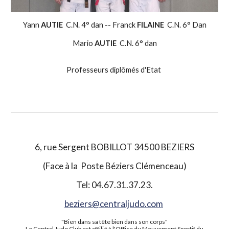
Yann 
AUTIE
  C.N. 4° dan -- Franck 
FILAINE
  C.N. 6° Dan
Mario 
AUTIE
  C.N. 6° dan
Professeurs diplômés d'Etat 
6, rue Sergent BOBILLOT 34500 BEZIERS
(Face à la Poste Béziers Clémenceau)
Tel: 04.67.31.37.23.
beziers@centraljudo.com
"Bien dans sa tête bien dans son corps"
Le Central Judo Club est affilié à l'Office du Mouvement Sportif du